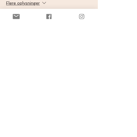
Flere oplysninger
Pris
125,00 kr.
Del dette event