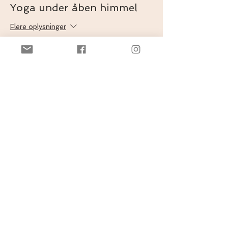
Yoga under åben himmel
Flere oplysninger
Pris
125,00 kr.
+3,13 kr. billetgebyr
Del dette event