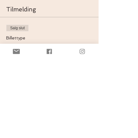
Tilmelding
Salg slut
Billettype
Yoga under åben himmel
Pris
150,00 kr.
Moms Inkluderet
+3,75 kr. billetgebyr
Del dette event