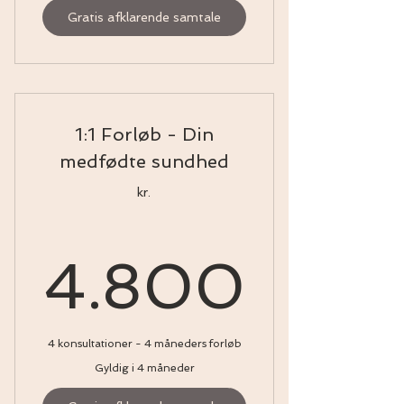
Gratis afklarende samtale
1:1 Forløb - Din
medfødte sundhed
kr.
4.80
4.800
4 konsultationer - 4 måneders forløb
Gyldig i 4 måneder