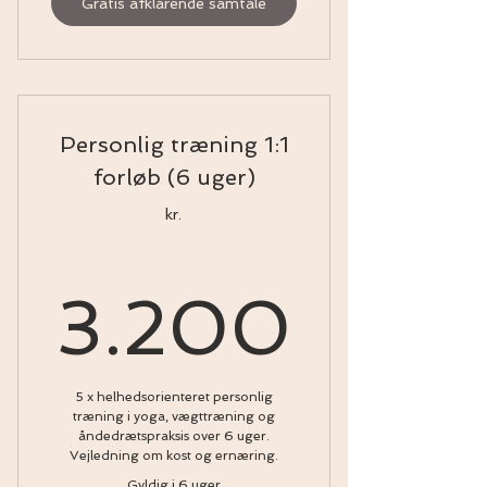
Gratis afklarende samtale
Personlig træning 1:1
forløb (6 uger)
kr.
3.20
3.200
5 x helhedsorienteret personlig
træning i yoga, vægttræning og
åndedrætspraksis over 6 uger.
Vejledning om kost og ernæring.
Gyldig i 6 uger