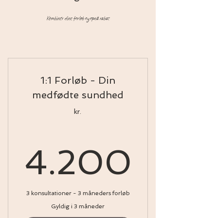
Kombinér dine forløb og opnå rabat
1:1 Forløb - Din
medfødte sundhed
kr.
4.20
4.200
3 konsultationer - 3 måneders forløb
Gyldig i 3 måneder