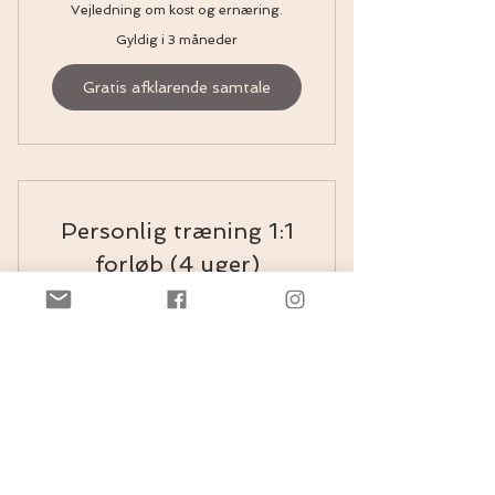
Vejledning om kost og ernæring.
Gyldig i 3 måneder
Gratis afklarende samtale
Personlig træning 1:1
forløb (4 uger)
kr.
2.50
2.500
Helhedsorienteret personlig træning i